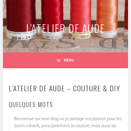
Aller
au
contenu
L'ATELIER DE AUDE
principal
COUTURE & DIY
MENU
L’ATELIER DE AUDE – COUTURE & DIY
QUELQUES MOTS
Bienvenue sur mon blog où je partage ma passion pour les
loisirs créatifs, principalement la couture, mais aussi du