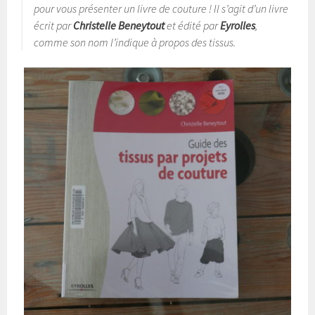
pour vous présenter un livre de couture ! Il s’agit d’un livre
écrit par
Christelle Beneytout
et édité par
Eyrolles
,
comme son nom l’indique à propos des tissus.