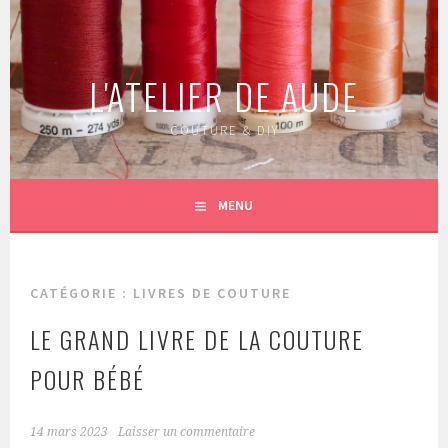
Aller
au
contenu
L'ATELIER DE AUDE
principal
COUTURE & DIY
MENU
CATÉGORIE :
LIVRES DE COUTURE
LE GRAND LIVRE DE LA COUTURE
POUR BÉBÉ
14 mars 2023
Laisser un commentaire