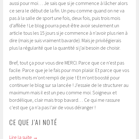
aussi pour moi… Je sais que si je commence à lâcher alors
ce sera le début de la fin. Un peu comme quand on ne va
pas à la salle de sport une fois, deux fois, puis trois mois
d’affilée ! Le blog pourra peut-être avoir seulement un
article tous les 15 jours si je commence à n’avoir plus rien à
dire (mais je suis vraiment bavarde). Mais je privilégierais
plus la régularité que la quantité si j’ai besoin de choisir.
Bref, tout ça pour vous dire MERCI. Parce que ce n’est pas
facile. Parce que je le fais pour mon plaisir. Et parce que vos
petits mots m’ont rempli de joie ! Et m’ont boosté pour
continuer le blog sur sa lancée ! J’essaie de le structurer au
maximum mais il est un peu comme moi. Soigneux et
bordélique, clair mais trop bavard… Ce qui me rassure
c’est que ça n’a pas l’air de vous déranger !
CE QUE J’AI NOTÉ
Lire la suite
→