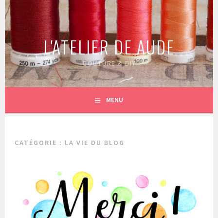
Aller
au
contenu
L'ATELIER DE AUDE
principal
COUTURE & DIY
MENU
CATÉGORIE :
LA VIE DU BLOG