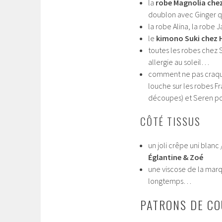
la
robe Magnolia che
doublon avec Ginger qu
la robe Alina, la robe 
le
kimono Suki chez H
toutes les robes chez S
allergie au soleil…
comment ne pas craque
louche sur les robes F
découpes) et Seren po
CÔTÉ TISSUS
un joli crêpe uni blan
Églantine & Zoé
une viscose de la mar
longtemps…
PATRONS DE C