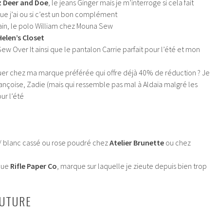
z Deer and Doe
, le jeans Ginger mais je m’interroge si cela fait
e j’ai ou si c’est un bon complément
Jain, le polo William chez Mouna Sew
elen’s Closet
ew Over It ainsi que le pantalon Carrie parfait pour l’été et mon
r chez ma marque préférée qui offre déjà 40% de réduction ? Je
rançoise, Zadie (mais qui ressemble pas mal à Aldaïa malgré les
ur l’été
c / blanc cassé ou rose poudré chez
Atelier Brunette
ou chez
que
Rifle Paper Co
, marque sur laquelle je zieute depuis bien trop
OUTURE