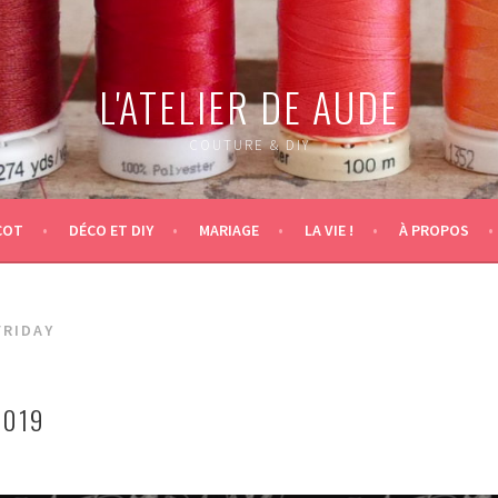
L'ATELIER DE AUDE
COUTURE & DIY
COT
DÉCO ET DIY
MARIAGE
LA VIE !
À PROPOS
FRIDAY
2019