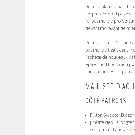
Donc le plan de bataille e
les patrons dont j’ai envi
j’ai pas mal de projets su
devant moi avant de m’e
Pour les tissus c’est une 
pas mal de tissus dans mo
j’achète de nouveaux patr
également l’occasion pou
car leur prix est un peu
MA LISTE D’AC
CÔTÉ PATRONS
Fulton Sweater Blazer 
j’hésite depuis longte
également l’anorak Kel