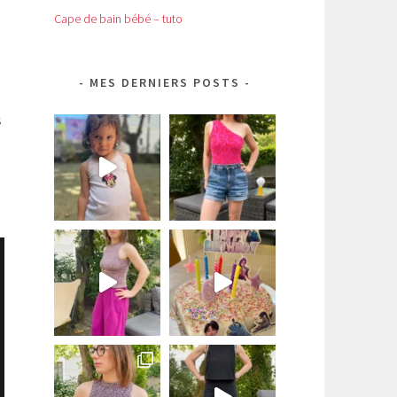
Cape de bain bébé – tuto
MES DERNIERS POSTS
s