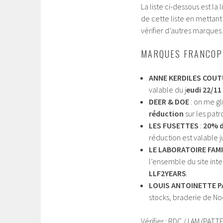
La liste ci-dessous est la
de cette liste en mettant
vérifier d’autres marque
MARQUES FRANCOP
ANNE KERDILES COU
valable du j
eudi 22/11
DEER & DOE
: on me gli
réduction
sur les pat
LES FUSETTES
:
20% d
réduction est valable 
LE LABORATOIRE FAMI
l’ensemble du site inte
LLF2YEARS
.
LOUIS ANTOINETTE P
stocks, braderie de Noë
Vérifier : RDC / I AM (P