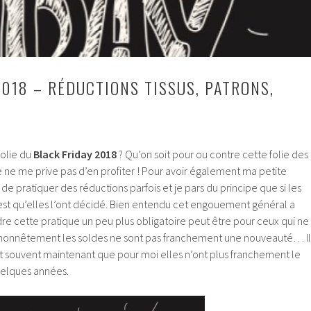
2018 – RÉDUCTIONS TISSUS, PATRONS,
folie du
Black Friday 2018
? Qu’on soit pour ou contre cette folie des
e ne me prive pas d’en profiter ! Pour avoir également ma petite
i de pratiquer des réductions parfois et je pars du principe que si les
st qu’elles l’ont décidé. Bien entendu cet engouement général a
ndre cette pratique un peu plus obligatoire peut être pour ceux qui ne
ès honnêtement les soldes ne sont pas franchement une nouveauté… Il
nt souvent maintenant que pour moi elles n’ont plus franchement le
uelques années.