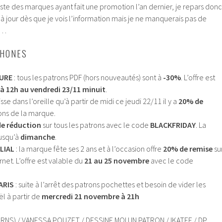
 liste des marques ayant fait une promotion l’an dernier, je repars donc
 à jour dès que je vois l’information mais je ne manquerais pas de
s…
HONES
TURE
: tous les patrons PDF (hors nouveautés) sont à
-30%
. L’offre est
 à 12h au vendredi 23/11 minuit
.
sse dans l’oreille qu’à partir de midi ce jeudi 22/11 il y a
20% de
rons de la marque.
e réduction
sur tous les patrons avec le code
BLACKFRIDAY
. La
jusqu’à
dimanche
.
LIAL
: la marque fête ses 2 ans et à l’occasion offre
20% de remise
su
rnet. L’offre est valable du
21 au 25 novembre
avec le code
ARIS
: suite à l’arrêt des patrons pochettes et besoin de vider les
l à partir de
mercredi 21 novembre à 21h
ATTERNS) / VANESSA POUZET / DESSINE MOI UN PATRON / IKATEE / DP