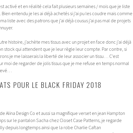
st activé et en réalité cela fait plusieurs semaines / mois que je liste
e. Bien entendu je les ai déjà achetés si j’ai pu les coudre mais comme
r ma liste avec des patrons que j’ai déjà cousus j’ai pas mal de projets
nnuyer.
autre histoire, j’achète mes tissus avec un projet en face donc j’ai déjà
n stock qui attendent que je leur règle leur compte. Par contre, si
ons je me laisserais la liberté de leur associer un tissu… C’est
r moi de regarder de jolis tissus que je me refuse en temps normal
 élevé…
HATS POUR LE BLACK FRIDAY 2018
de Alina Design Co et aussi sa magnifique verset en jean Hampton
mps sur le pantalon Sacha chez Closet Case Patterns, je regarde
ly depuis longtemps ainsi que la robe Charlie Caftan