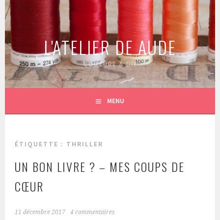
Aller
au
contenu
L'ATELIER DE AUDE
principal
COUTURE & DIY
MENU
ÉTIQUETTE :
THRILLER
UN BON LIVRE ? – MES COUPS DE
CŒUR
11 décembre 2017
4 commentaires