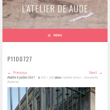
L'ATELIER DE AUDE
COUTURE & DIY
MENU
P1100727
Previous
Next
Publié
9 juillet 2017
à
358 × 500
dans
Cambie dress – Sewaholic
Patterns