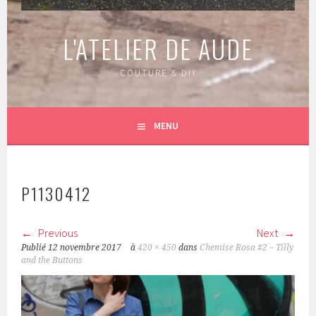
L'ATELIER DE AUDE
COUTURE & DIY
MENU
P1130412
Previous
Next
Publié
12 novembre 2017
à
420 × 450
dans
Chemise Rosa #2 – Tilly
and the Buttons