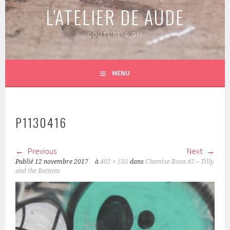
L'ATELIER DE AUDE
COUTURE & DIY
MENU
P1130416
Previous
Next
Publié
12 novembre 2017
à
402 × 535
dans
Chemise Rosa #2 – Tilly
and the Buttons