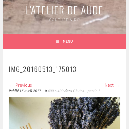
L'ATELIER DE AUDE
COUTURE & DIY
MENU
IMG_20160513_175013
Previous
Next
Publié
16 avril 2017
à
400 × 400
dans
Chutes – partie 1