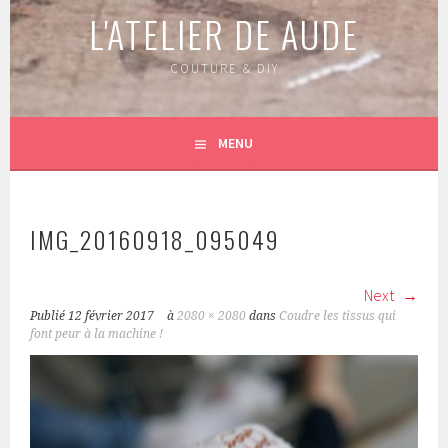
L'ATELIER DE AUDE
COUTURE & DIY
MENU
IMG_20160918_095049
Next
Publié
12 février 2017
à
2080 × 2080
dans
Coudre les tissus qui
font peur à la machine !