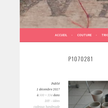
ACCUEIL
COUTURE
TRI
P1070281
Publié
1 décembre 2017
à
500 × 334
dans
DIY – idées
cadeaux handmade