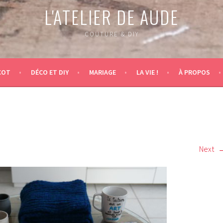
L'ATELIER DE AUDE
COUTURE & DIY
COT
DÉCO ET DIY
MARIAGE
LA VIE !
À PROPOS
Next