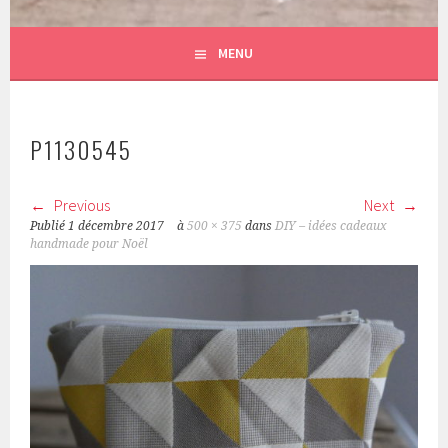
MENU
P1130545
Previous
Next
Publié
1 décembre 2017
à
500 × 375
dans
DIY – idées cadeaux
handmade pour Noël