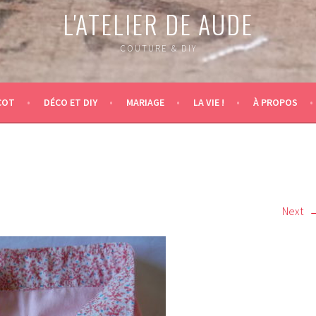
L'ATELIER DE AUDE
COUTURE & DIY
COT
DÉCO ET DIY
MARIAGE
LA VIE !
À PROPOS
Next