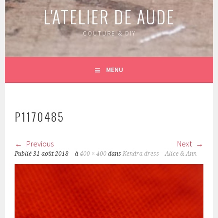
L'ATELIER DE AUDE
COUTURE & DIY
MENU
P1170485
Previous
Next
Publié
31 août 2018
à
400 × 400
dans
Kendra dress – Alice & Ann