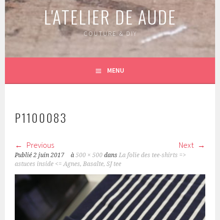
L'ATELIER DE AUDE
COUTURE & DIY
MENU
P1100083
Previous
Next
Publié
2 juin 2017
à
500 × 500
dans
La folie des tee-shirts =>
astuces inside <= Agnes, Basalte, SJ tee