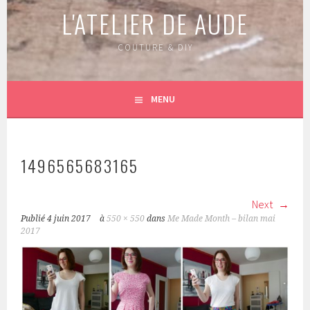
L'ATELIER DE AUDE
COUTURE & DIY
MENU
1496565683165
Next
Publié
4 juin 2017
à
550 × 550
dans
Me Made Month – bilan mai
2017