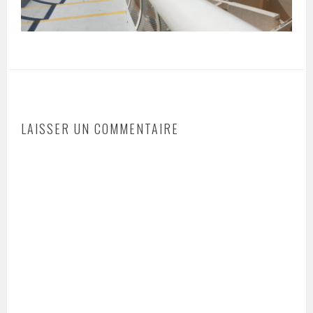
LAISSER UN COMMENTAIRE