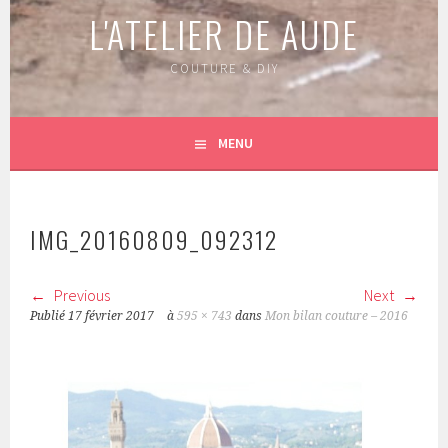
L'ATELIER DE AUDE
COUTURE & DIY
MENU
IMG_20160809_092312
Previous
Next
Publié
17 février 2017
à
595 × 743
dans
Mon bilan couture – 2016