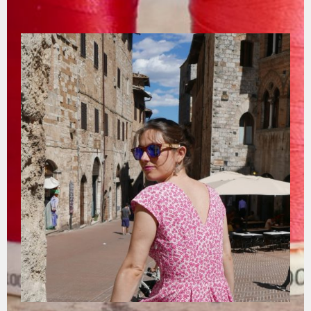
Aller
au
contenu
principal