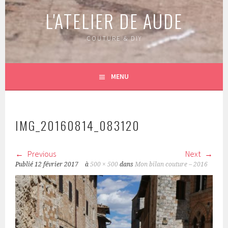
L'ATELIER DE AUDE
COUTURE & DIY
MENU
IMG_20160814_083120
Previous
Next
Publié
12 février 2017
à
500 × 500
dans
Mon bilan couture – 2016