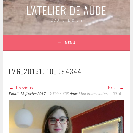
L'ATELIER DE AUDE
COUTURE & DIY
MENU
IMG_20161010_084344
Previous
Next
Publié
12 février 2017
à
500 × 625
dans
Mon bilan couture – 2016