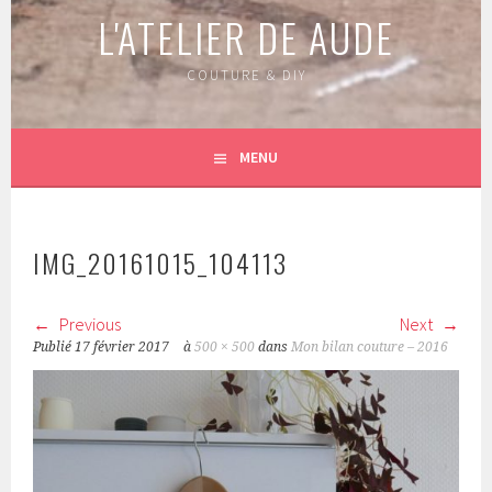
L'ATELIER DE AUDE
COUTURE & DIY
MENU
IMG_20161015_104113
Previous
Next
Publié
17 février 2017
à
500 × 500
dans
Mon bilan couture – 2016