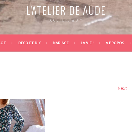
L'ATELIER DE AUDE
COUTURE & DIY
COT
DÉCO ET DIY
MARIAGE
LA VIE !
À PROPOS
Next