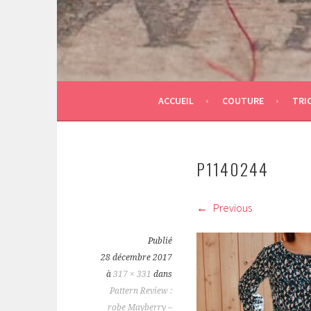
ACCUEIL
COUTURE
TRI
P1140244
Previous
Publié
28 décembre 2017
à
317 × 331
dans
Pattern Review :
robe Mayberry –