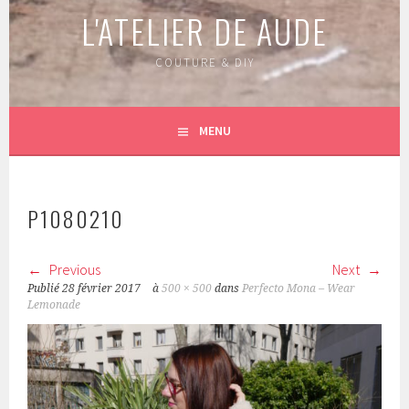
L'ATELIER DE AUDE
COUTURE & DIY
MENU
P1080210
Previous
Next
Publié
28 février 2017
à
500 × 500
dans
Perfecto Mona – Wear
Lemonade