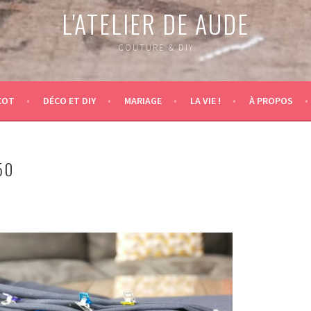
L'ATELIER DE AUDE
COUTURE & DIY
COT
DÉCO ET DIY
MARIAGE
LA VIE !
À PROPOS
50