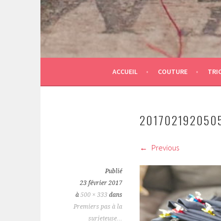
ACCUEIL
COUTURE
TRI
201702192050
Previous
Publié
23 février 2017
à
500 × 333
dans
Premiers pas à la
surjeteuse…