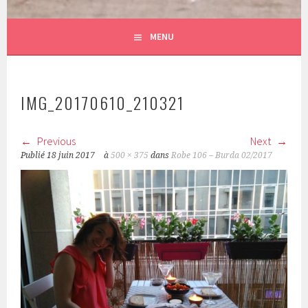
MENU
IMG_20170610_210321
Previous
Next
Publié
18 juin 2017
à
500 × 375
dans
Robe 106 – Burda 02/2017