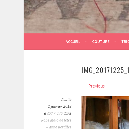
ACCUEIL
COUTURE
TRI
IMG_20171225_
Previous
Publié
1 janvier 2018
à
457 × 475
dans
Robe Malo de fêtes
– Anne Kerdilès