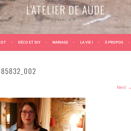
L'ATELIER DE AUDE
COUTURE & DIY
COT
DÉCO ET DIY
MARIAGE
LA VIE !
À PROPOS
185832_002
Next