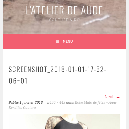
L'ATELIER DE AUDE
COUTURE & DIY
MENU
SCREENSHOT_2018-01-01-17-52-
06~01
Next
Publié
1 janvier 2018
à
450 × 443
dans
Robe Malo de fêtes – Anne
Kerdilès Couture