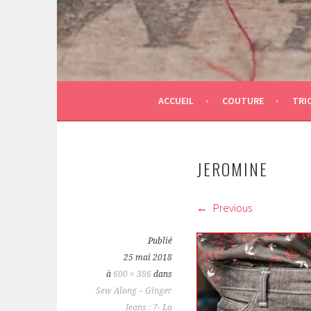
ACCUEIL
COUTURE
TRI
JEROMINE
Previous
Publié
25 mai 2018
à
600 × 386
dans
Sew Along – Ginger
Jeans : 7- La