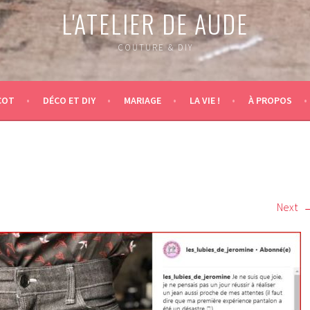
L'ATELIER DE AUDE
COUTURE & DIY
COT
DÉCO ET DIY
MARIAGE
LA VIE !
À PROPOS
Next