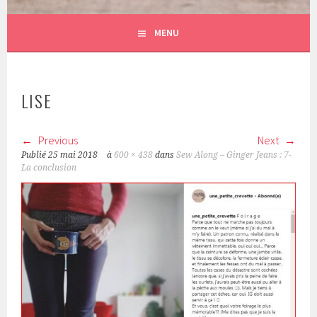
MENU
LISE
Previous
Next
Publié
25 mai 2018
à
600 × 438
dans
Sew Along – Ginger Jeans : 7-
La conclusion