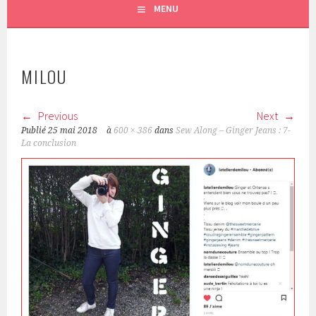
MENU
MILOU
Previous
Next
Publié
25 mai 2018
à
600 × 386
dans
Sew Along – Ginger Jeans : 7-
La conclusion