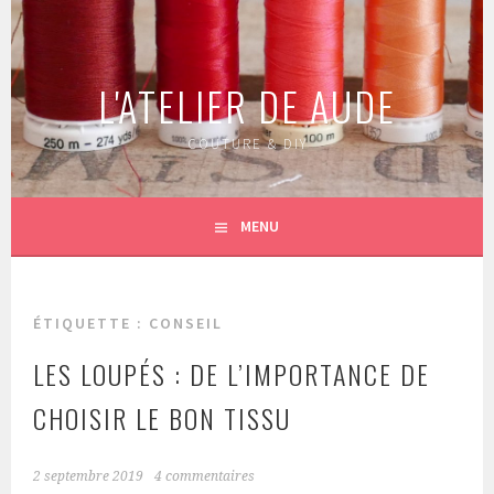
Aller
au
contenu
L'ATELIER DE AUDE
principal
COUTURE & DIY
MENU
ÉTIQUETTE :
CONSEIL
LES LOUPÉS : DE L’IMPORTANCE DE
CHOISIR LE BON TISSU
2 septembre 2019
4 commentaires