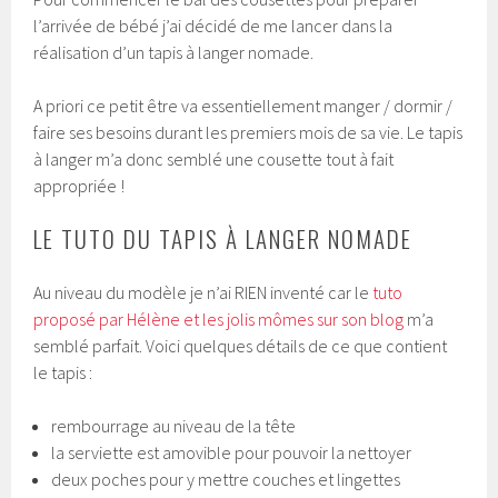
l’arrivée de bébé j’ai décidé de me lancer dans la
réalisation d’un tapis à langer nomade.
A priori ce petit être va essentiellement manger / dormir /
faire ses besoins durant les premiers mois de sa vie. Le tapis
à langer m’a donc semblé une cousette tout à fait
appropriée !
LE TUTO DU TAPIS À LANGER NOMADE
Au niveau du modèle je n’ai RIEN inventé car le
tuto
proposé par Hélène et les jolis mômes sur son blog
m’a
semblé parfait. Voici quelques détails de ce que contient
le tapis :
rembourrage au niveau de la tête
la serviette est amovible pour pouvoir la nettoyer
deux poches pour y mettre couches et lingettes