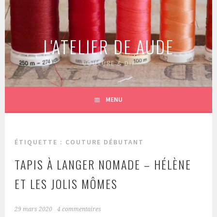
Aller
au
contenu
L'ATELIER DE AUDE
principal
COUTURE & DIY
MENU
ÉTIQUETTE :
COUTURE DÉBUTANT
TAPIS À LANGER NOMADE – HÉLÈNE
ET LES JOLIS MÔMES
29 mars 2020
4 commentaires