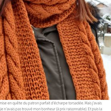
 mise en quête du patron parfait d’écharpe torsadée. Mais j’avais
e n’avais pas trouvé mon bonheur (à prix raisonnable). Et puis la