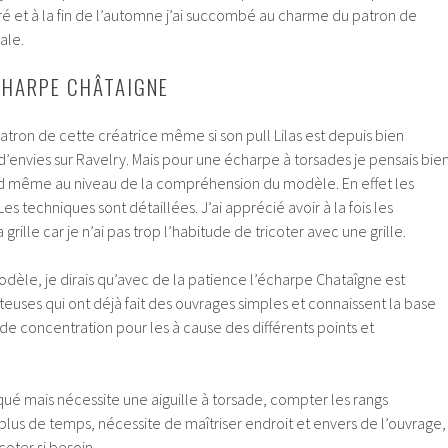
é et à la fin de l’automne j’ai succombé au charme du patron de
ale.
ÉCHARPE CHÂTAIGNE
patron de cette créatrice même si son pull Lilas est depuis bien
’envies sur Ravelry. Mais pour une écharpe à torsades je pensais bie
and même au niveau de la compréhension du modèle. En effet les
Les techniques sont détaillées. J’ai apprécié avoir à la fois les
 grille car je n’ai pas trop l’habitude de tricoter avec une grille.
modèle, je dirais qu’avec de la patience l’écharpe Chataîgne est
teuses qui ont déjà fait des ouvrages simples et connaissent la base
u de concentration pour les à cause des différents points et
ué mais nécessite une aiguille à torsade, compter les rangs
plus de temps, nécessite de maîtriser endroit et envers de l’ouvrage,
coter si besoin