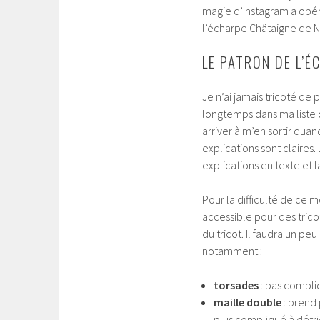
magie d’Instagram a opér
l’écharpe Châtaigne de N
LE PATRON DE L’
Je n’ai jamais tricoté de 
longtemps dans ma liste d
arriver à m’en sortir qu
explications sont claires. 
explications en texte et la
Pour la difficulté de ce 
accessible pour des trico
du tricot. Il faudra un pe
notamment :
torsades
: pas compliq
maille double
: prend 
plus compliqué à détri