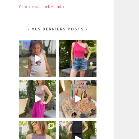
Cape de bain bébé – tuto
MES DERNIERS POSTS
n