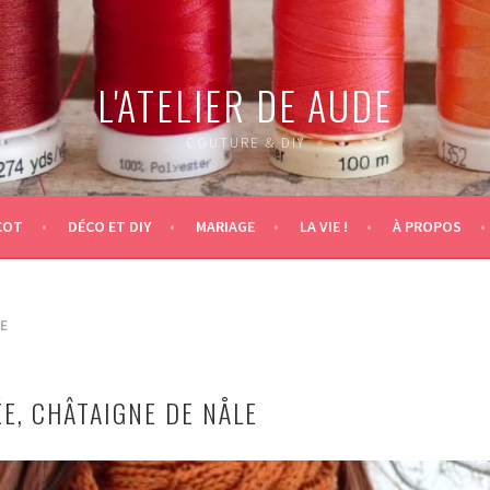
L'ATELIER DE AUDE
COUTURE & DIY
COT
DÉCO ET DIY
MARIAGE
LA VIE !
À PROPOS
E
E, CHÂTAIGNE DE NÅLE