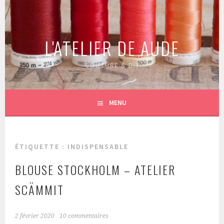
Aller
au
contenu
L'ATELIER DE AUDE
principal
COUTURE & DIY
MENU
ÉTIQUETTE :
INDISPENSABLE
BLOUSE STOCKHOLM – ATELIER
SCÄMMIT
2 février 2020
10 commentaires