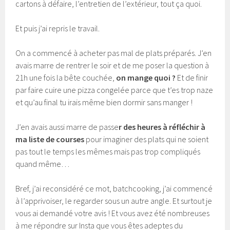
cartons à défaire, l’entretien de l’extérieur, tout ça quoi.
Et puis j’ai repris le travail.
On a commencé à acheter pas mal de plats préparés. J’en
avais marre de rentrer le soir et de me poser la question à
21h une fois la bête couchée,
on mange quoi ?
Et de finir
par faire cuire une pizza congelée parce que t’es trop naze
et qu’au final tu irais même bien dormir sans manger !
J’en avais aussi marre de passe
r des heures à réfléchir à
ma liste de courses
pour imaginer des plats qui ne soient
pas tout le temps les mêmes mais pas trop compliqués
quand même…
Bref, j’ai reconsidéré ce mot, batchcooking, j’ai commencé
à l’apprivoiser, le regarder sous un autre angle. Et surtout je
vous ai demandé votre avis ! Et vous avez été nombreuses
à me répondre sur Insta que vous êtes adeptes du