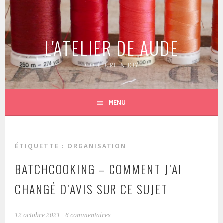
Aller
au
contenu
L'ATELIER DE AUDE
principal
COUTURE & DIY
MENU
ÉTIQUETTE :
ORGANISATION
BATCHCOOKING – COMMENT J’AI
CHANGÉ D’AVIS SUR CE SUJET
12 octobre 2021
6 commentaires