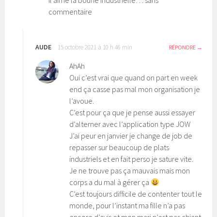
commentaire
AUDE
15 octobre 2021 à 10 h 46 min
RÉPONDRE
AhAh
Oui c’est vrai que quand on part en week
end ça casse pas mal mon organisation je
l’avoue.
C’est pour ça que je pense aussi essayer
d’alterner avec l’application type JOW
J’ai peur en janvier je change de job de
repasser sur beaucoup de plats
industriels et en fait perso je sature vite.
Je ne trouve pas ça mauvais mais mon
corps a du mal à gérer ça
C’est toujours difficile de contenter tout le
monde, pour l’instant ma fille n’a pas
encore d’avis et mon mari n’est pas chiant