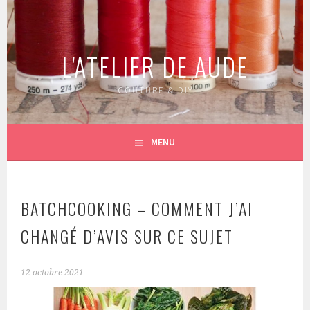
Aller
au
contenu
L'ATELIER DE AUDE
principal
COUTURE & DIY
MENU
BATCHCOOKING – COMMENT J’AI
CHANGÉ D’AVIS SUR CE SUJET
12 octobre 2021