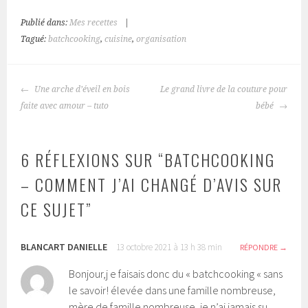
Publié dans:
Mes recettes
|
Tagué:
batchcooking
,
cuisine
,
organisation
NAVIGATION
Une arche d’éveil en bois
Le grand livre de la couture pour
DES
faite avec amour – tuto
bébé
ARTICLES
6 RÉFLEXIONS SUR “
BATCHCOOKING
– COMMENT J’AI CHANGÉ D’AVIS SUR
CE SUJET
”
BLANCART DANIELLE
13 octobre 2021 à 13 h 38 min
RÉPONDRE
Bonjour,j e faisais donc du « batchcooking « sans
le savoir! élevée dans une famille nombreuse,
mère de famille nombreuse, je n’ai jamais su