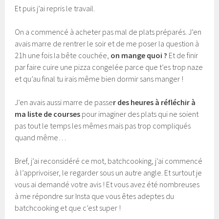
Et puis j’ai repris le travail.
On a commencé à acheter pas mal de plats préparés. J’en
avais marre de rentrer le soir et de me poser la question à
21h une fois la bête couchée,
on mange quoi ?
Et de finir
par faire cuire une pizza congelée parce que t’es trop naze
et qu’au final tu irais même bien dormir sans manger !
J’en avais aussi marre de passe
r des heures à réfléchir à
ma liste de courses
pour imaginer des plats qui ne soient
pas tout le temps les mêmes mais pas trop compliqués
quand même…
Bref, j’ai reconsidéré ce mot, batchcooking, j’ai commencé
à l’apprivoiser, le regarder sous un autre angle. Et surtout je
vous ai demandé votre avis ! Et vous avez été nombreuses
à me répondre sur Insta que vous êtes adeptes du
batchcooking et que c’est super !