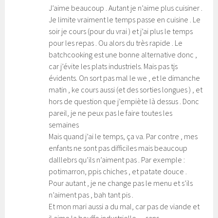
J’aime beaucoup . Autant je n’aime plus cuisiner .
Je limite vraiment le temps passe en cuisine . Le
soir je cours (pour du vrai ) et j’ai plus le temps
pour les repas . Ou alors du très rapide . Le
batchcooking est une bonne alternative donc ,
car j’évite les plats industriels. Mais pas tjs
évidents. On sort pas mal le we , et le dimanche
matin , ke cours aussi (et des sorties longues ) , et
hors de question que j’empiète là dessus . Donc
pareil, je ne peux pas le faire toutes les
semaines
Mais quand j’ai le temps, ça va. Par contre , mes
enfants ne sont pas difficiles mais beaucoup
dalllebrs qu’ils n’aiment pas . Par exemple :
potimarron, ppis chiches , et patate douce .
Pour autant , je ne change pas le menu et s’ils
n’aiment pas , bah tant pis .
Et mon mari aussi a du mal, car pas de viande et
il aime la bouffe industrielle… sans