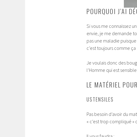
POURQUOI J’AI DÉ
Si vous me connaissez u
envie, je me demande touj
pas une maladie puisque 
c’est toujours comme ça q
Je voulais donc des bougi
l’Homme qui est sensible
LE MATÉRIEL POU
USTENSILES
Pas besoin d’avoir du mat
« c’est trop compliqué » ou
Il vous faudra :