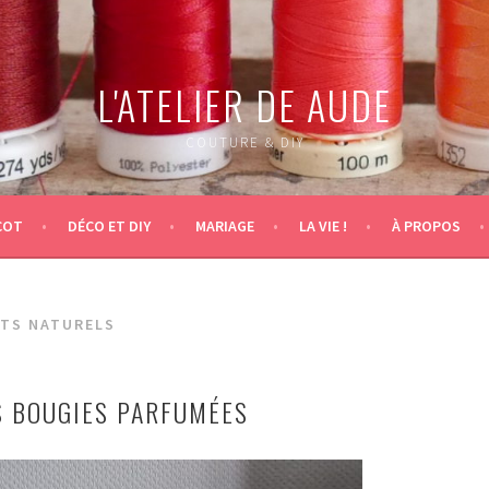
L'ATELIER DE AUDE
COUTURE & DIY
COT
DÉCO ET DIY
MARIAGE
LA VIE !
À PROPOS
TS NATURELS
ES BOUGIES PARFUMÉES