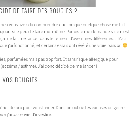
CIDÉ DE FAIRE DES BOUGIES ?
n peu vous avez du comprendre que lorsque quelque chose me fait
ours si je peux le faire moi même. Parfois je me demande si ce n’est
ça me fait me lancer dans tellement d’aventures différentes… Mais
ue j’ai fonctionné, et certains essais ont révélé une vraie passion
es, parfumées mais pas trop fort. Et sans risque allergique pour
 (eczéma / asthme). J’ai donc décidé de me lancer !
R VOS BOUGIES
ériel de pro pour vous lancer. Donc on oublie les excuses du genre
 « j’ai pas envie d’investir ».