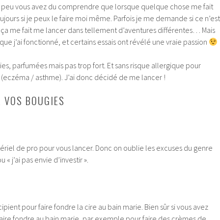
n peu vous avez du comprendre que lorsque quelque chose me fait
ours si je peux le faire moi même. Parfois je me demande si ce n’est
ça me fait me lancer dans tellement d’aventures différentes… Mais
ue j’ai fonctionné, et certains essais ont révélé une vraie passion
es, parfumées mais pas trop fort. Et sans risque allergique pour
 (eczéma / asthme). J’ai donc décidé de me lancer !
R VOS BOUGIES
ériel de pro pour vous lancer. Donc on oublie les excuses du genre
 « j’ai pas envie d’investir ».
ipient pour faire fondre la cire au bain marie. Bien sûr si vous avez
faire fondre au bain marie, par exemple pour faire des crèmes de