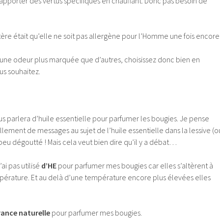
apporter des vertus spécifiques en chauffant. Donc pas besoin de
tère était qu’elle ne soit pas allergène pour l’Homme une fois encore
t une odeur plus marquée que d’autres, choisissez donc bien en
us souhaitez.
s parlera d’huile essentielle pour parfumer les bougies. Je pense
lement de messages au sujet de l’huile essentielle dans la lessive (o
peu dégoutté ! Mais cela veut bien dire qu’il y a débat…
ai pas utilisé
d’HE
pour parfumer mes bougies car elles s’altèrent à
mpérature. Et au delà d’une température encore plus élevées elles
rance naturelle
pour parfumer mes bougies.