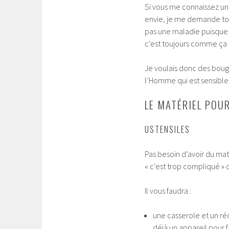
Si vous me connaissez u
envie, je me demande touj
pas une maladie puisque 
c’est toujours comme ça q
Je voulais donc des bougi
l’Homme qui est sensible
LE MATÉRIEL POU
USTENSILES
Pas besoin d’avoir du mat
« c’est trop compliqué » ou
Il vous faudra :
une casserole et un réc
déjà un appareil pour 