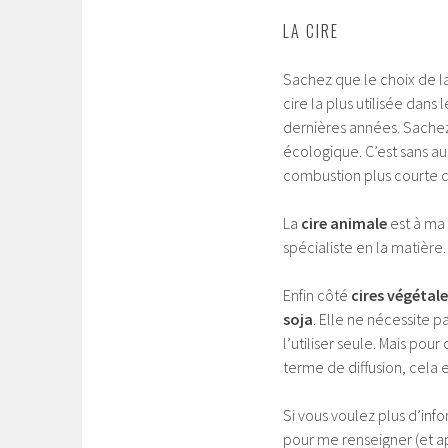
LA CIRE
Sachez que le choix de la
cire la plus utilisée dan
dernières années. Sachez
écologique. C’est sans au
combustion plus courte q
La
cire animale
est à ma
spécialiste en la matière.
Enfin côté
cires végétal
soja
. Elle ne nécessite 
l’utiliser seule. Mais po
terme de diffusion, cela 
Si vous voulez plus d’infor
pour me renseigner (et a