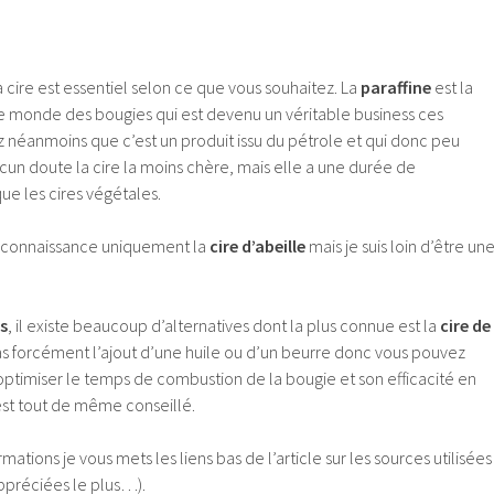
 cire est essentiel selon ce que vous souhaitez. La
paraffine
est la
s le monde des bougies qui est devenu un véritable business ces
 néanmoins que c’est un produit issu du pétrole et qui donc peu
cun doute la cire la moins chère, mais elle a une durée de
ue les cires végétales.
 connaissance uniquement la
cire d’abeille
mais je suis loin d’être un
es
, il existe beaucoup d’alternatives dont la plus connue est la
cire de
pas forcément l’ajout d’une huile ou d’un beurre donc vous pouvez
ur optimiser le temps de combustion de la bougie et son efficacité en
est tout de même conseillé.
mations je vous mets les liens bas de l’article sur les sources utilisées
ppréciées le plus…).