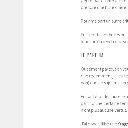
pense pas qu’elle puisse 
prendre une huile chère.
Pour ma part un autre cri
Enfin certaines huiles on
fonction du rendu que vo
LE PARFUM
Quasiment partout on vou
que récemment j’ai eu tel
non) que ce sujet m’a un 
En tout état de cause je n’
partir d’une certaine te
n’ont plus aucune vertus.
J’ai donc utilisé une
frag