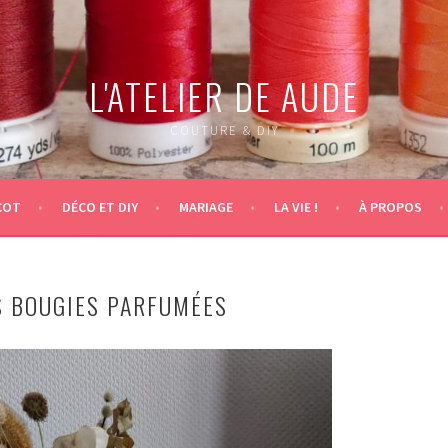
L'ATELIER DE AUDE
COUTURE & DIY
COT
DÉCO ET DIY
MARIAGE
LA VIE !
À PROPOS
ES BOUGIES PARFUMÉES