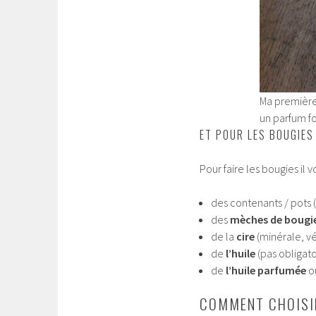
Ma première
un parfum fo
ET POUR LES BOUGIES
Pour faire les bougies il
des contenants / pots (p
des
mèches de bougi
de la
cire
(minérale, v
de
l’huile
(pas obligato
de
l’huile parfumée
o
COMMENT CHOISIR