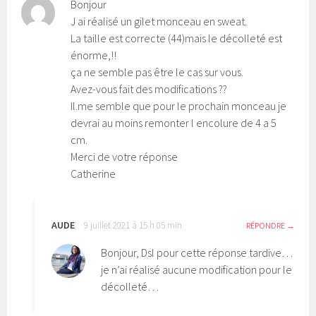
Bonjour
J ai réalisé un gilet monceau en sweat.
La taille est correcte (44)mais le décolleté est
énorme,!!
ça ne semble pas être le cas sur vous.
Avez-vous fait des modifications ??
Il.me semble que pour le prochain monceau je
devrai au moins remonter l encolure de 4 a 5
cm.
Merci de votre réponse
Catherine
AUDE
9 juillet 2021 à 15 h 05 min
RÉPONDRE
Bonjour, Dsl pour cette réponse tardive…
je n’ai réalisé aucune modification pour le
décolleté…