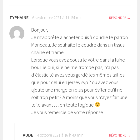
TYPHAINE
6 septembre 2021 à 1 h 54 min
RÉPONDRE
Bonjour,
Je m’apprête à acheter puis à coudre le patron
Monceau. Je souhaite le coudre dans un tissus
chaine et trame.
Lorsque vous avez cousu le vôtre dans la laine
bouillie qui, si je ne me trompe pas, n’a pas
d’élasticité avez vous gardé les mêmes tailles
que pour celui en jersey svp ? ou avez vous
ajouté une marge en plus pour éviter qu’il ne
soit trop petit ? A moins que vous n’ayez fait une
toile avant … en toute logique
Je vous remercie de votre réponse
AUDE
4 octobre 2021 à 16 h 40 min
RÉPONDRE