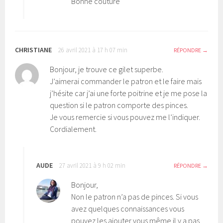
Bonne couture
CHRISTIANE
26 avril 2021 à 17 h 07 min
RÉPONDRE
Bonjour, je trouve ce gilet superbe.
J’aimerai commander le patron et le faire mais
j’hésite car j’ai une forte poitrine et je me pose la
question si le patron comporte des pinces.
Je vous remercie si vous pouvez me l’indiquer.
Cordialement.
AUDE
27 avril 2021 à 9 h 02 min
RÉPONDRE
Bonjour,
Non le patron n’a pas de pinces. Si vous
avez quelques connaissances vous
pouvez les ajouter vous même il y a pas