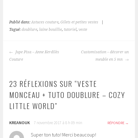
Publié dans:
Astuces couture
,
Gilets et petites vestes
|
Tagué:
doublure
,
laine bouillie
,
tutoriel
,
veste
NAVIGATION
Jupe Pixa – Anne Kerdilès
Customisation – décorer un
DES
Couture
meuble en 5 mn
ARTICLES
23 RÉFLEXIONS SUR “
VESTE
MONCEAU + TUTO DOUBLURE – COZY
LITTLE WORLD
”
KREANOUK
7 novembre 2017 à 8 h 09 min
RÉPONDRE
Super ton tuto! Merci beaucoup!