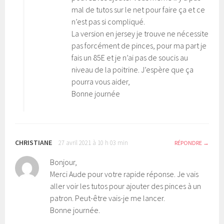
mal de tutos sur le net pour faire ça et ce
n’est pas si compliqué.
La version en jersey je trouve ne nécessite
pas forcément de pinces, pour ma part je
fais un 85E et je n’ai pas de soucis au
niveau de la poitrine. J’espère que ça
pourra vous aider,
Bonne journée
CHRISTIANE
27 avril 2021 à 10 h 03 min
RÉPONDRE
Bonjour,
Merci Aude pour votre rapide réponse. Je vais
aller voir les tutos pour ajouter des pinces à un
patron. Peut-être vais-je me lancer.
Bonne journée.