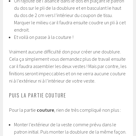
On rajoute de l’aisance dans le dos en plaçant le patron
du dos sur le pli de la doublure et en basculant le haut
du dos de 2 cm vers l’intérieur du coupon de tissu.
Marquer le milieu car il faudra ensuite coudre un pli à cet
endroit.
Et voilà on passe à la couture !
Vraiment aucune difficulté don pour créer une doublure.
Cela ça simplement vous demandez plus de travail ensuite
car il faudra assembler les deux vestes ! Mais par contre, les
finitions seront impeccables et on ne verra aucune couture
ni à l’extérieur ni à l’intérieur de votre veste.
PUIS LA PARTIE COUTURE
Pour la partie
couture
, rien de très compliqué non plus :
Monter l’extérieur de la veste comme prévu dans le
patron initial. Puis monter la doublure de la même façon.