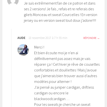
Je suis extrêmement fan de ce patron et dans
ses 2 versions! Je fais , refais et re referais des
gilets Monceau et sweat Courcelles ! En version
jersey ou en version sweat tout doux j’adore!!!!
AUDE
13 novembre 2017 à 7 h 55 min
RÉPONDRE
Merci !
Et bien écoute moi je n’en ai
définitivement pas assez mais je vais
réparer ça ! Cet hiver je rêve de cousettes
confortables et douillettes ! Mais j’avoue
que j’aimerais bien trouver aussi d’autres
modèles pour alterner !
J’ai pensé au juniper cardigan, driftless
cardigan ou encore le
blackwoodcardigan…
Pour les sweats je cherche un sweat