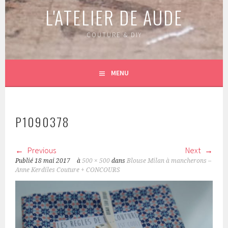
L'ATELIER DE AUDE
COUTURE & DIY
MENU
P1090378
Previous
Next
Publié
18 mai 2017
à
500 × 500
dans
Blouse Milan à mancherons –
Anne Kerdiles Couture + CONCOURS