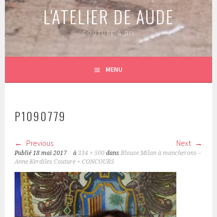
L'ATELIER DE AUDE
COUTURE & DIY
MENU
P1090779
Previous
Next
Publié
18 mai 2017
à
334 × 500
dans
Blouse Milan à mancherons –
Anne Kerdiles Couture + CONCOURS