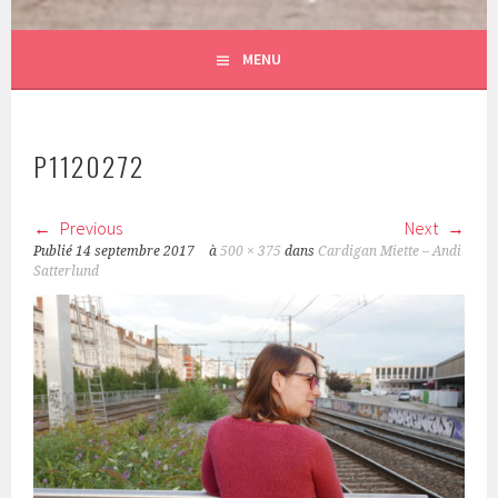
MENU
P1120272
Previous
Next
Publié
14 septembre 2017
à
500 × 375
dans
Cardigan Miette – Andi
Satterlund