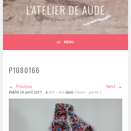
L'ATELIER DE AUDE
COUTURE & DIY
MENU
P1080166
Previous
Next
Publié
16 avril 2017
à
400 × 400
dans
Chutes – partie 1