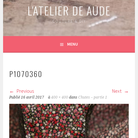
L'ATELIER DE AUDE
COUTURE & DIY
MENU
P1070360
Previous
Next
Publié
16 avril 2017
à
400 × 400
dans
Chutes – partie 1