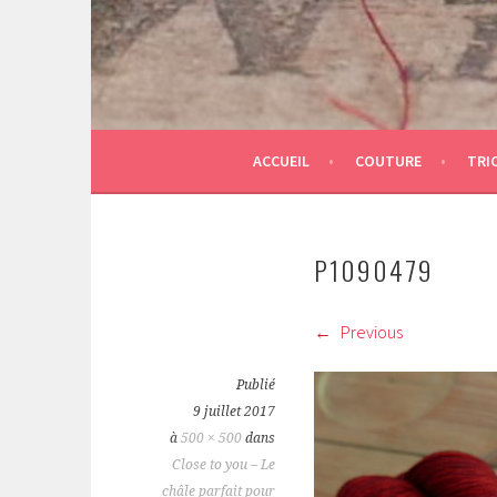
ACCUEIL
COUTURE
TRI
P1090479
Previous
Publié
9 juillet 2017
à
500 × 500
dans
Close to you – Le
châle parfait pour