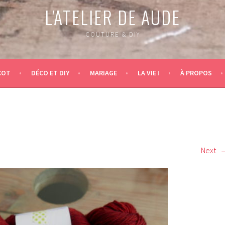
L'ATELIER DE AUDE
COUTURE & DIY
COT
DÉCO ET DIY
MARIAGE
LA VIE !
À PROPOS
Next