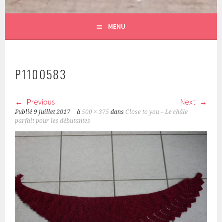
MENU
P1100583
Previous
Next
Publié
9 juillet 2017
à
500 × 375
dans
Close to you – Le châle
parfait pour les débutantes