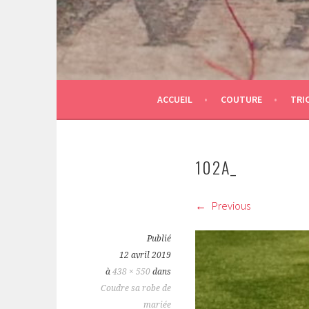
ACCUEIL
COUTURE
TRI
102A_
Previous
Publié
12 avril 2019
à
438 × 550
dans
Coudre sa robe de
mariée