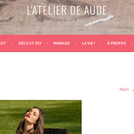
L'ATELIER DE AUDE
COUTURE & DIY
COT
DÉCO ET DIY
MARIAGE
LA VIE !
À PROPOS
Next