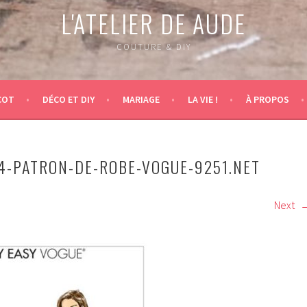
L'ATELIER DE AUDE
COUTURE & DIY
COT
DÉCO ET DIY
MARIAGE
LA VIE !
À PROPOS
4-PATRON-DE-ROBE-VOGUE-9251.NET
Next