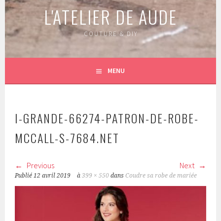
L'ATELIER DE AUDE
COUTURE & DIY
MENU
I-GRANDE-66274-PATRON-DE-ROBE-
MCCALL-S-7684.NET
Previous
Next
Publié
12 avril 2019
à
399 × 550
dans
Coudre sa robe de mariée