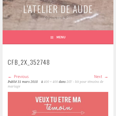
L'ATELIER DE AUDE
COUTURE & DIY
MENU
CFB_2X_352748
Previous
Next
Publié
31 mars 2018
à
400 × 400
dans
DIY – kit pour témoins de
mariage